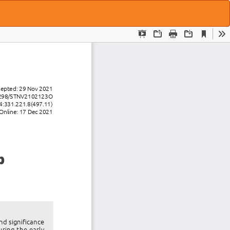
Do
Do
P